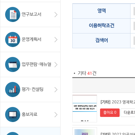
영역
연구보고서
이용허락조건
운영계획서
검색어
업무편람·매뉴얼
• 기타
건
41
평가·컨설팅
[기타]
2023 영재학
좋아요 0
다운로드
홍보자료
[기타]
2022 인공지