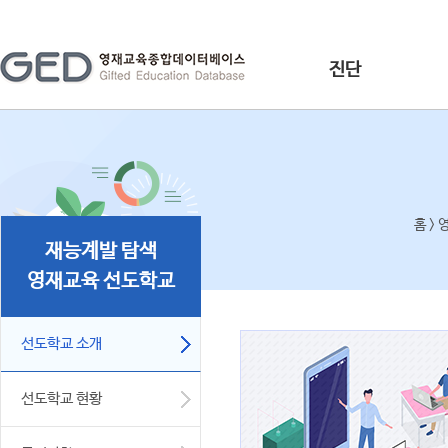
진단
홈 >
재능계발 탐색
영재교육 선도학교
선도학교 소개
선도학교 현황